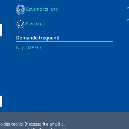
A
Governo Italiano
A
Europa.eu
Domande frequenti
Faq – MAECI
ne di accessibilità
okies tecnici (necessari) e analitici.
2026 Copyright Min