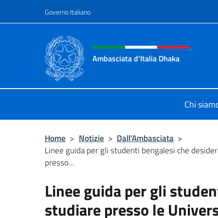
Salta al contenuto
Governo Italiano
Intestazione sito, social 
Ambasciata d'Italia Dhaka
Sito Ufficiale Ambasciata d'Italia 
Chi siam
Home
>
Notizie
>
Dall’Ambasciata
>
Linee guida per gli studenti bengalesi che deside
presso...
Linee guida per gli stude
studiare presso le Universi