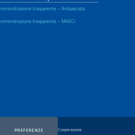
mministrazione trasparente – Ambasciata
mministrazione trasparente – MAECI
istero degli Affari Esteri e della Cooperazione
COOKIES
PREFERENZE