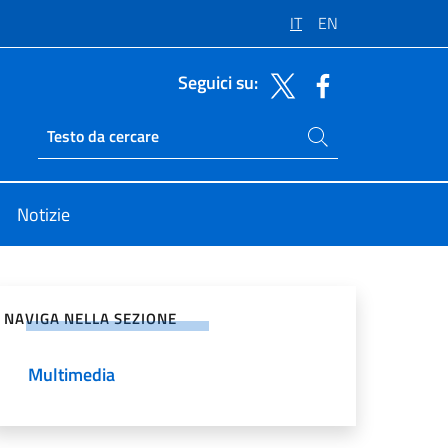
IT
EN
Seguici su:
Cerca nel sito
Ricerca sito live
Notizie
vidi sui Social Network
NAVIGA NELLA SEZIONE
Multimedia