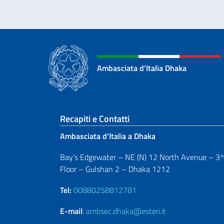
Ambasciata d'Italia Dhaka
Sezione footer
Recapiti e Contatti
Ambasciata d’Italia a Dhaka
Bay’s Edgewater – NE (N) 12 North Avenue – 3
Floor – Gulshan 2 – Dhaka 1212
Tel:
00880258812781
E-mail
:
ambsec.dhaka@esteri.it