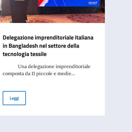
Delegazione imprenditoriale italiana
Decim
in Bangladesh nel settore della
terro
tecnologia tessile
L’Amba
Anton
Una delegazione imprenditoriale
sua r
composta da 11 piccole e medie...
Leg
per l’espatrio dal 3 agosto
Delegazione imprenditoriale italiana in Bangladesh nel settore de
Leggi