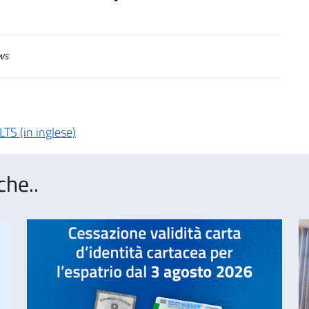
ws
LTS (in inglese)
che..