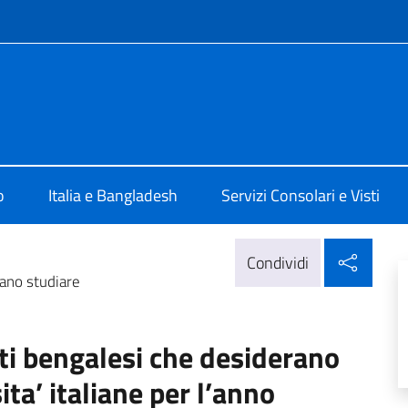
e menù
a Dhaka
o
Italia e Bangladesh
Servizi Consolari e Visti
Condi
Condividi
rano studiare
nti bengalesi che desiderano
ta’ italiane per l’anno