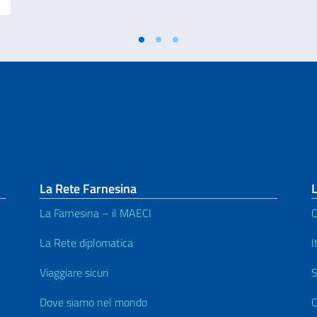
La Rete Farnesina
L
La Farnesina – il MAECI
C
^
La Rete diplomatica
I
Viaggiare sicuri
S
Dove siamo nel mondo
C