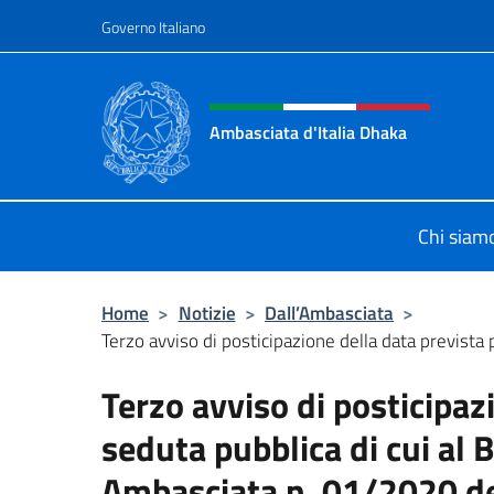
Salta al contenuto
Governo Italiano
Intestazione sito, social 
Ambasciata d'Italia Dhaka
Sito Ufficiale Ambasciata d'Italia 
Chi siam
Home
>
Notizie
>
Dall’Ambasciata
>
Terzo avviso di posticipazione della data prevista p
Terzo avviso di posticipaz
seduta pubblica di cui al 
Ambasciata n. 01/2020 d