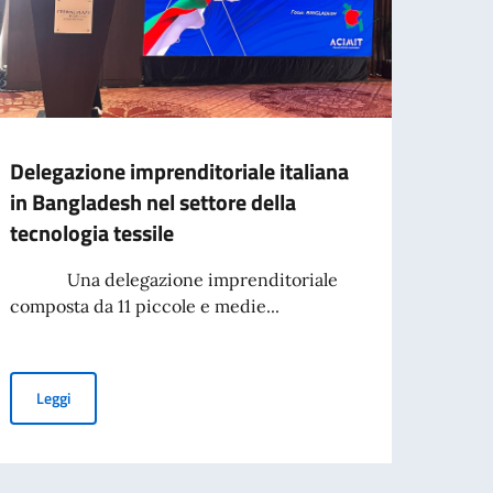
Delegazione imprenditoriale italiana
Decim
in Bangladesh nel settore della
terro
tecnologia tessile
L’Amba
Anton
Una delegazione imprenditoriale
sua r
composta da 11 piccole e medie...
Leg
per l’espatrio dal 3 agosto
Delegazione imprenditoriale italiana in Bangladesh nel settore de
Leggi