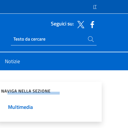
IT
Seguici su:
Cerca nel sito
Ricerca sito live
Notizie
vidi sui Social Network
NAVIGA NELLA SEZIONE
Multimedia