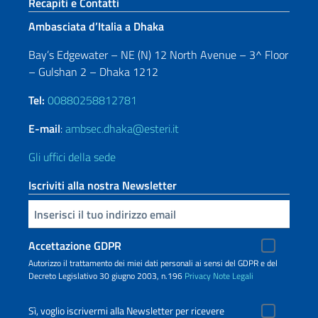
Sezione footer
Recapiti e Contatti
Ambasciata d’Italia a Dhaka
Bay’s Edgewater – NE (N) 12 North Avenue – 3^ Floor
– Gulshan 2 – Dhaka 1212
Tel:
00880258812781
E-mail
:
ambsec.dhaka@esteri.it
Gli uffici della sede
Iscriviti alla nostra Newsletter
Inserisci la tua email
Accettazione GDPR
Autorizzo il trattamento dei miei dati personali ai sensi del GDPR e del
Decreto Legislativo 30 giugno 2003, n.196
Privacy
Note Legali
Sì, voglio iscrivermi alla Newsletter per ricevere