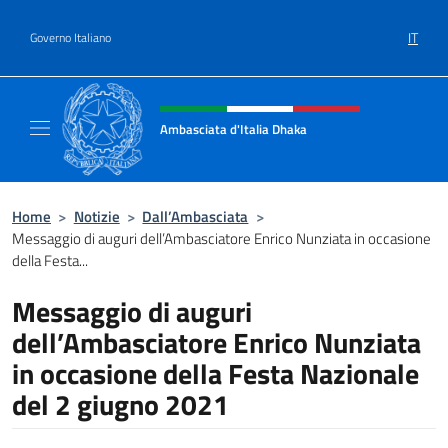
Salta al contenuto
IT
Governo Italiano
Intestazione sito, social e menù
Ambasciata d'Italia Dhaka
Sito Ufficiale Ambasciata d'Italia a Dhaka
Home
>
Notizie
>
Dall’Ambasciata
>
Messaggio di auguri dell’Ambasciatore Enrico Nunziata in occasione
della Festa...
Messaggio di auguri
dell’Ambasciatore Enrico Nunziata
in occasione della Festa Nazionale
del 2 giugno 2021