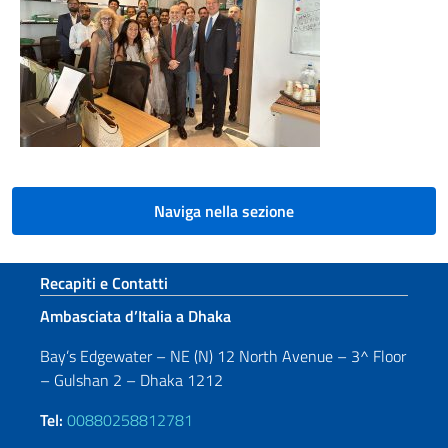
Naviga nella sezione
Sezione footer
Recapiti e Contatti
Ambasciata d’Italia a Dhaka
Bay’s Edgewater – NE (N) 12 North Avenue – 3^ Floor
– Gulshan 2 – Dhaka 1212
Tel:
00880258812781