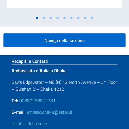
Naviga nella sezione
Sezione footer
Recapiti e Contatti
Ambasciata d’Italia a Dhaka
Bay’s Edgewater – NE (N) 12 North Avenue – 3^ Floor
– Gulshan 2 – Dhaka 1212
Tel:
00880258812781
E-mail
:
ambsec.dhaka@esteri.it
Gli uffici della sede