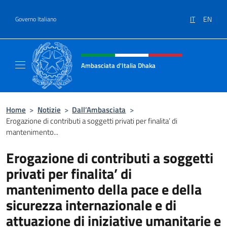
Salta al contenuto
IT
EN
Governo Italiano
Intestazione sito, social e menù
Ambasciata d'Italia Dhaka
Sito Ufficiale Ambasciata d'Italia a Dhaka
Home
>
Notizie
>
Dall’Ambasciata
>
Erogazione di contributi a soggetti privati per finalita’ di
mantenimento...
Erogazione di contributi a soggetti
privati per finalita’ di
mantenimento della pace e della
sicurezza internazionale e di
attuazione di iniziative umanitarie e