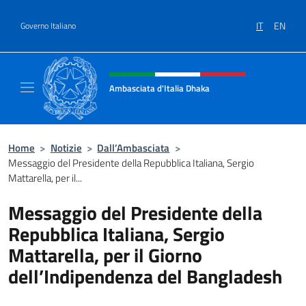
Salta al contenuto
IT
EN
Governo Italiano
Intestazione sito, social e menù
Ambasciata d'Italia Dhaka
Sito Ufficiale Ambasciata d'Italia a Dhaka
Home
>
Notizie
>
Dall’Ambasciata
>
Messaggio del Presidente della Repubblica Italiana, Sergio
Mattarella, per il...
Messaggio del Presidente della
Repubblica Italiana, Sergio
Mattarella, per il Giorno
dell’Indipendenza del Bangladesh