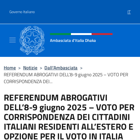
Salta al contenuto
IT
Governo Italiano
Intestazione sito, social e menù
Ambasciata d'Italia Dhaka
Sito Ufficiale Ambasciata d'Italia a Dhaka
Home
>
Notizie
>
Dall’Ambasciata
>
REFERENDUM ABROGATIVI DELL’8-9 giugno 2025 – VOTO PER
CORRISPONDENZA DEI...
REFERENDUM ABROGATIVI
DELL’8-9 giugno 2025 – VOTO PER
CORRISPONDENZA DEI CITTADINI
ITALIANI RESIDENTI ALL’ESTERO E
OPZIONE PER IL VOTO IN ITALIA