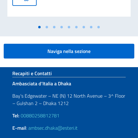
Naviga nella sezione
Sezione footer
Recapiti e Contatti
Ambasciata d’Italia a Dhaka
Bay’s Edgewater – NE (N) 12 North Avenue – 3^ Floor
– Gulshan 2 – Dhaka 1212
Tel:
00880258812781
E-mail
:
ambsec.dhaka@esteri.it