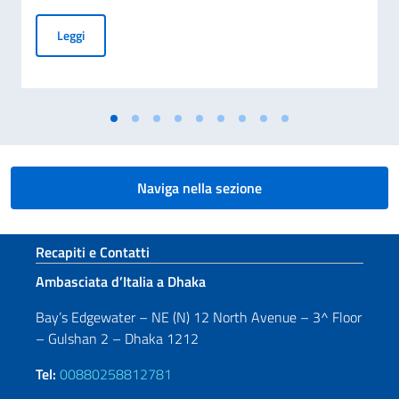
Terza sessione delle consultazioni bilaterali Italia-Banglad
Leggi
Naviga nella sezione
Sezione footer
Recapiti e Contatti
Ambasciata d’Italia a Dhaka
Bay’s Edgewater – NE (N) 12 North Avenue – 3^ Floor
– Gulshan 2 – Dhaka 1212
Tel:
00880258812781