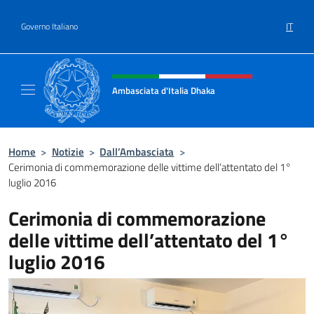
Salta al contenuto
IT
Governo Italiano
Intestazione sito, social e menù
Ambasciata d'Italia Dhaka
Sito Ufficiale Ambasciata d'Italia a Dhaka
Home
>
Notizie
>
Dall’Ambasciata
>
Cerimonia di commemorazione delle vittime dell’attentato del 1°
luglio 2016
Cerimonia di commemorazione
delle vittime dell’attentato del 1°
luglio 2016