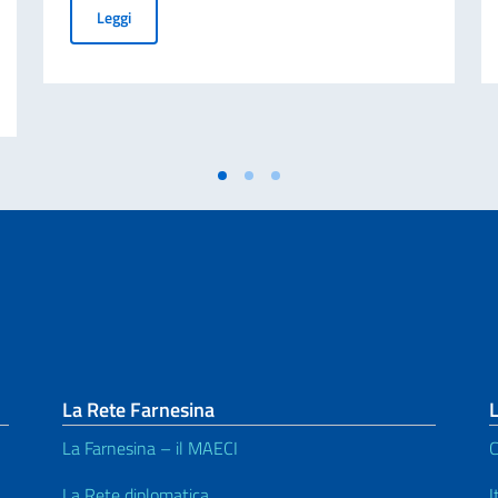
Cessazione della validità della carta d’identità cartacea 
Leggi
talia-Bangladesh. Focus su cooperazione migratoria.
La Rete Farnesina
L
La Farnesina – il MAECI
C
^
La Rete diplomatica
I