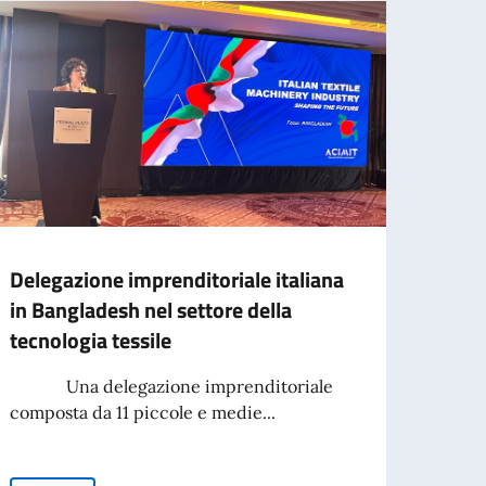
Delegazione imprenditoriale italiana
Decim
in Bangladesh nel settore della
terro
tecnologia tessile
L’Amba
Anton
Una delegazione imprenditoriale
sua r
composta da 11 piccole e medie...