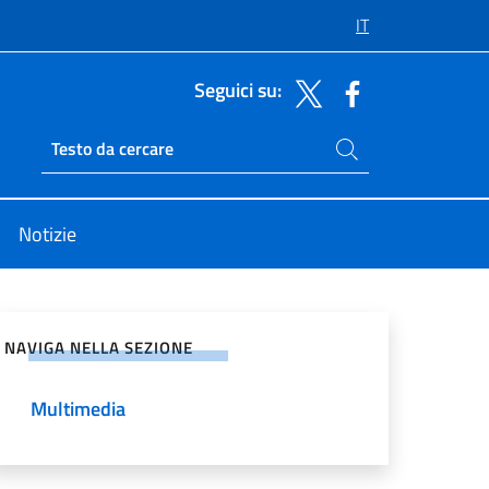
IT
Seguici su:
Cerca nel sito
Ricerca sito live
Notizie
vidi sui Social Network
NAVIGA NELLA SEZIONE
Multimedia