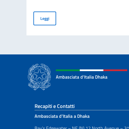
Terza sessione delle consultazioni bilaterali I
Leggi
Ambasciata d'Italia Dhaka
Sezione footer
Recapiti e Contatti
Ambasciata d’Italia a Dhaka
Bay’s Edgewater – NE (N) 12 North Avenue – 3