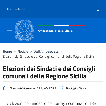
Salta al contenuto
IT
Governo Italiano
Intestazione sito, social e menù
Ambasciata d'Italia Dhaka
Sito Ufficiale Ambasciata d'Italia a Dhaka
Home
>
Notizie
>
Dall’Ambasciata
>
Elezioni dei Sindaci e dei Consigli comunali della Regione Sicilia
Elezioni dei Sindaci e dei Consigli
comunali della Regione Sicilia
Data pubblicazione:
23 Aprile 2017
Tipologia:
News
Le elezioni dei Sindaci e dei Consigli comunali di 133