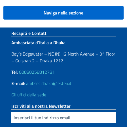
Naviga nella sezione
Sezione footer
Recapiti e Contatti
Ambasciata d’Italia a Dhaka
Bay’s Edgewater – NE (N) 12 North Avenue – 3^ Floor
– Gulshan 2 – Dhaka 1212
Tel:
00880258812781
E-mail
:
ambsec.dhaka@esteri.it
Gli uffici della sede
Iscriviti alla nostra Newsletter
Inserisci la tua email