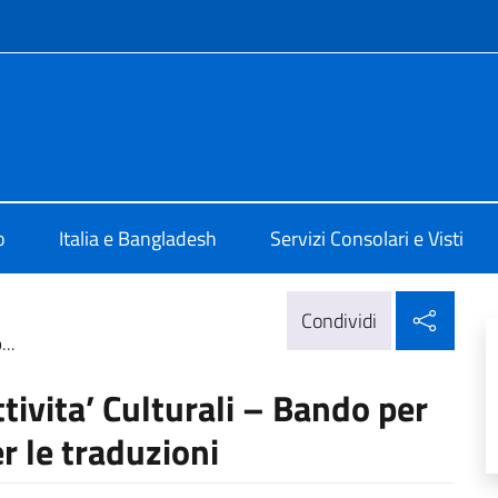
e menù
a Dhaka
o
Italia e Bangladesh
Servizi Consolari e Visti
Condi
Condividi
...
ttivita’ Culturali – Bando per
r le traduzioni