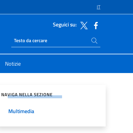
IT
Seguici su:
Cerca nel sito
Ricerca sito live
Notizie
vidi sui Social Network
NAVIGA NELLA SEZIONE
Multimedia