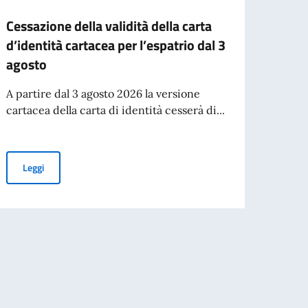
Cessazione della validità della carta
Deleg
d’identità cartacea per l’espatrio dal 3
in Ba
agosto
tecno
A partire dal 3 agosto 2026 la versione
Una 
cartacea della carta di identità cesserà di...
compo
Cessazione della validità della carta d’identità cartacea per l’esp
Leggi
Leg
gladesh. Focus su cooperazione migratoria.