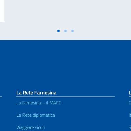
GLIO DEI MINISTRI E MINISTRO DEGLI AFFARI ESTERI E DELLA COOPERA
La Rete Farnesina
L
La Farnesina – il MAECI
C
^
La Rete diplomatica
I
Viaggiare sicuri
S