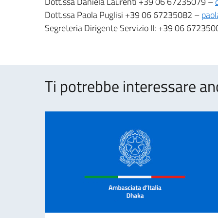
Dott.ssa Daniela Laurenti +39 06 67235079 –
Dott.ssa Paola Puglisi +39 06 67235082 –
paol
Segreteria Dirigente Servizio II: +39 06 67235
Ti potrebbe interessare an