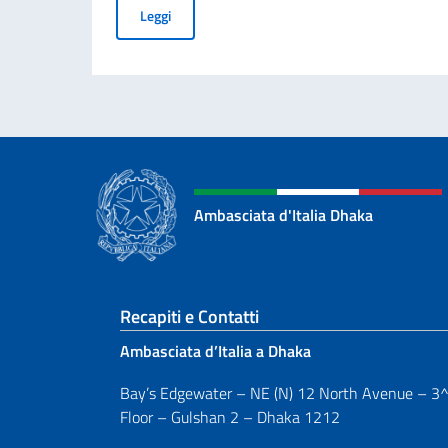
MESSAGGIO DEL VICE PRESIDENTE DEL CONSI
Leggi
Ambasciata d'Italia Dhaka
Sezione footer
Recapiti e Contatti
Ambasciata d’Italia a Dhaka
Bay’s Edgewater – NE (N) 12 North Avenue – 3
Floor – Gulshan 2 – Dhaka 1212