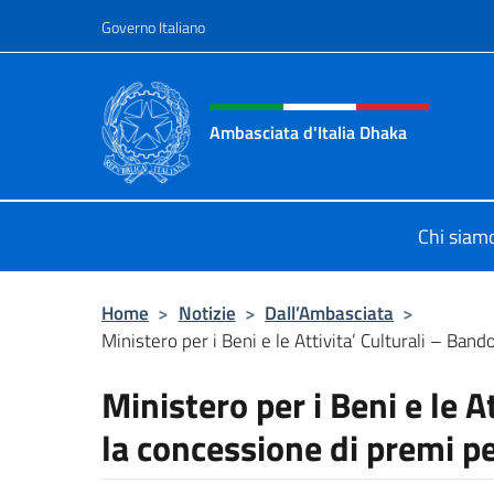
Salta al contenuto
Governo Italiano
Intestazione sito, social 
Ambasciata d'Italia Dhaka
Sito Ufficiale Ambasciata d'Italia 
Chi siam
Home
>
Notizie
>
Dall’Ambasciata
>
Ministero per i Beni e le Attivita’ Culturali – Bando
Ministero per i Beni e le A
la concessione di premi pe