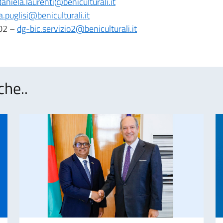
daniela.laurenti@beniculturali.it
a.puglisi@beniculturali.it
002 –
dg-bic.servizio2@beniculturali.it
che..