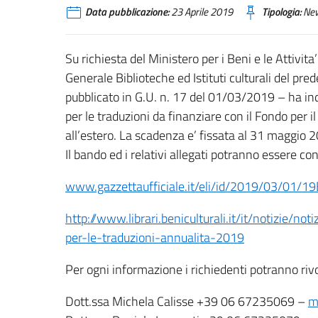
Data pubblicazione:
23 Aprile 2019
Tipologia:
Ne
Su richiesta del Ministero per i Beni e le Attivita
Generale Biblioteche ed Istituti culturali del p
pubblicato in G.U. n. 17 del 01/03/2019 – ha in
per le traduzioni da finanziare con il Fondo per i
all’estero. La scadenza e’ fissata al 31 maggio 
Il bando ed i relativi allegati potranno essere cons
www.gazzettaufficiale.it/eli/id/2019/03/01/
http://www.librari.beniculturali.it/it/notizie/
per-le-traduzioni-annualita-2019
Per ogni informazione i richiedenti potranno rivo
Dott.ssa Michela Calisse +39 06 67235069 –
m