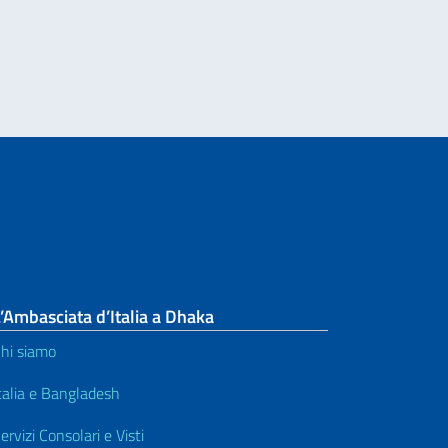
ZIONE INTERNAZIONALE, ON. ANTONIO TAJANI, IN OCCASIONE DEL 70° A
’Ambasciata d’Italia a Dhaka
hi siamo
talia e Bangladesh
ervizi Consolari e Visti