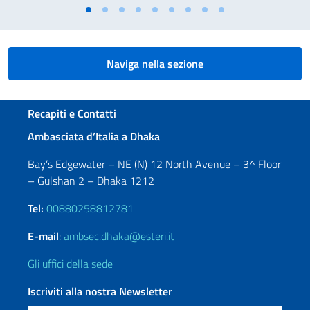
Naviga nella sezione
Sezione footer
Recapiti e Contatti
Ambasciata d’Italia a Dhaka
Bay’s Edgewater – NE (N) 12 North Avenue – 3^ Floor
– Gulshan 2 – Dhaka 1212
Tel:
00880258812781
E-mail
:
ambsec.dhaka@esteri.it
Gli uffici della sede
Iscriviti alla nostra Newsletter