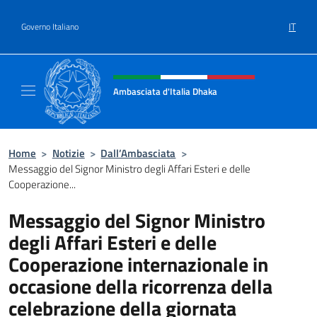
Salta al contenuto
IT
Governo Italiano
Intestazione sito, social e menù
Ambasciata d'Italia Dhaka
Sito Ufficiale Ambasciata d'Italia a Dhaka
Home
>
Notizie
>
Dall’Ambasciata
>
Messaggio del Signor Ministro degli Affari Esteri e delle
Cooperazione...
Messaggio del Signor Ministro
degli Affari Esteri e delle
Cooperazione internazionale in
occasione della ricorrenza della
celebrazione della giornata