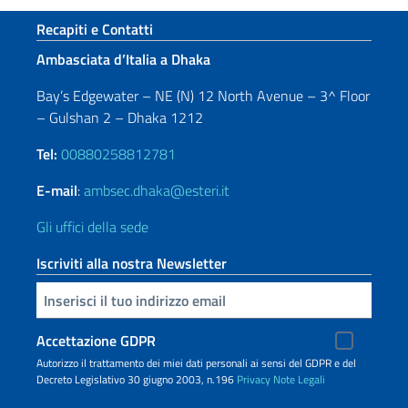
Sezione footer
Recapiti e Contatti
Ambasciata d’Italia a Dhaka
Bay’s Edgewater – NE (N) 12 North Avenue – 3^ Floor
– Gulshan 2 – Dhaka 1212
Tel:
00880258812781
E-mail
:
ambsec.dhaka@esteri.it
Gli uffici della sede
Iscriviti alla nostra Newsletter
Inserisci la tua email
Accettazione GDPR
Autorizzo il trattamento dei miei dati personali ai sensi del GDPR e del
Decreto Legislativo 30 giugno 2003, n.196
Privacy
Note Legali