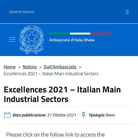
Salta al contenuto
IT
Governo Italiano
Intestazione sito, social e menù
Ambasciata d'Italia Dhaka
Sito Ufficiale Ambasciata d'Italia a Dhaka
Home
>
Notizie
>
Dall’Ambasciata
>
Excellences 2021 – Italian Main Industrial Sectors
Excellences 2021 – Italian Main
Industrial Sectors
Data pubblicazione:
31 Ottobre 2021
Tipologia:
News
Please click on the follow link to access the