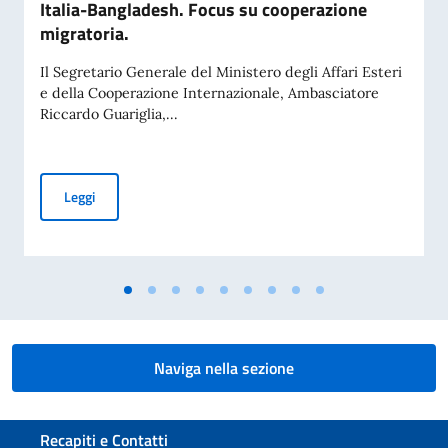
Italia-Bangladesh. Focus su cooperazione
migratoria.
Il Segretario Generale del Ministero degli Affari Esteri
e della Cooperazione Internazionale, Ambasciatore
Riccardo Guariglia,...
Terza sessione delle consultazioni bilaterali Italia-Banglad
Leggi
Naviga nella sezione
Sezione footer
Recapiti e Contatti