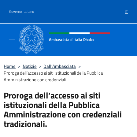
Salta al contenuto
IT
Governo Italiano
Intestazione sito, social e menù
Ambasciata d'Italia Dhaka
Sito Ufficiale Ambasciata d'Italia a Dhaka
Home
>
Notizie
>
Dall’Ambasciata
>
Proroga dell’accesso ai siti istituzionali della Pubblica
Amministrazione con credenziali...
Proroga dell’accesso ai siti
istituzionali della Pubblica
Amministrazione con credenziali
tradizionali.