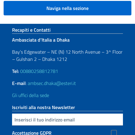
Naviga nella sezione
Sezione footer
Recapiti e Contatti
Ambasciata d’Italia a Dhaka
Bay’s Edgewater – NE (N) 12 North Avenue – 3^ Floor
– Gulshan 2 – Dhaka 1212
Tel:
00880258812781
E-mail
:
ambsec.dhaka@esteri.it
Gli uffici della sede
Iscriviti alla nostra Newsletter
Inserisci la tua email
Accettazione GDPR