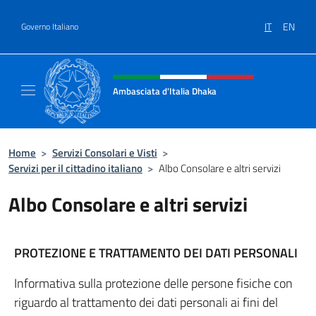
Salta al contenuto
IT
EN
Governo Italiano
Intestazione sito, social e menù
Ambasciata d'Italia Dhaka
Sito Ufficiale Ambasciata d'Italia a Dhaka
Home
>
Servizi Consolari e Visti
>
Servizi per il cittadino italiano
>
Albo Consolare e altri servizi
Albo Consolare e altri servizi
PROTEZIONE E TRATTAMENTO DEI DATI PERSONALI
Informativa sulla protezione delle persone fisiche con
riguardo al trattamento dei dati personali ai fini del