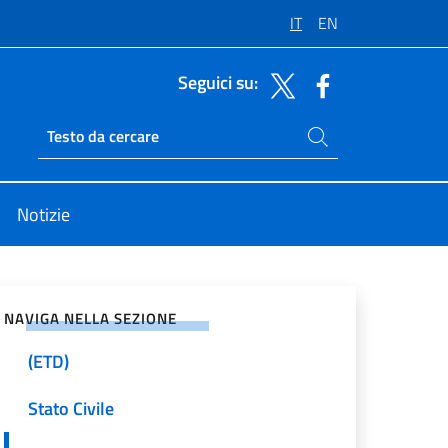
IT
EN
Seguici su:
Cerca nel sito
Ricerca sito live
Notizie
Passaporti e Carte d’identità
vidi sui Social Network
Modulistica
NAVIGA NELLA SEZIONE
Emergency Travel Documents
(ETD)
Stato Civile