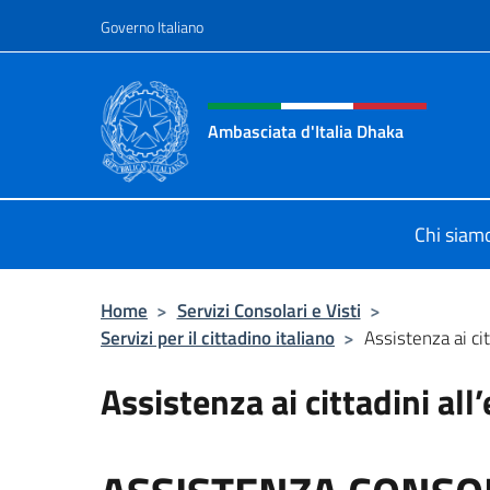
Salta al contenuto
Governo Italiano
Intestazione sito, social 
Ambasciata d'Italia Dhaka
Sito Ufficiale Ambasciata d'Italia 
Chi siam
Home
>
Servizi Consolari e Visti
>
Servizi per il cittadino italiano
>
Assistenza ai cit
Assistenza ai cittadini all