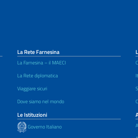
La Rete Farnesina
L
La Farnesina – il MAECI
C
^
La Rete diplomatica
I
Viaggiare sicuri
S
Dove siamo nel mondo
C
Le Istituzioni
A
Governo Italiano