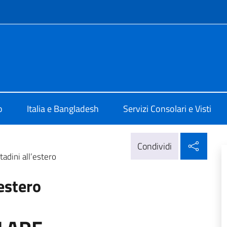
e menù
a Dhaka
o
Italia e Bangladesh
Servizi Consolari e Visti
Condi
Condividi
tadini all’estero
’estero