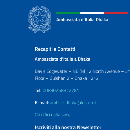
Ambasciata d'Italia Dhaka
Sezione footer
Recapiti e Contatti
Ambasciata d’Italia a Dhaka
Bay’s Edgewater – NE (N) 12 North Avenue – 3
Floor – Gulshan 2 – Dhaka 1212
Tel:
00880258812781
E-mail
:
ambsec.dhaka@esteri.it
Gli uffici della sede
Iscriviti alla nostra Newsletter