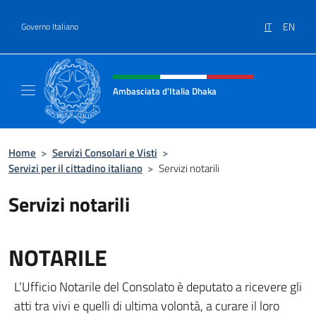
Salta al contenuto
IT
EN
Governo Italiano
Intestazione sito, social e menù
Ambasciata d'Italia Dhaka
Sito Ufficiale Ambasciata d'Italia a Dhaka
Home
>
Servizi Consolari e Visti
>
Servizi per il cittadino italiano
>
Servizi notarili
Servizi notarili
NOTARILE
L’Ufficio Notarile del Consolato è deputato a ricevere gli
atti tra vivi e quelli di ultima volontà, a curare il loro