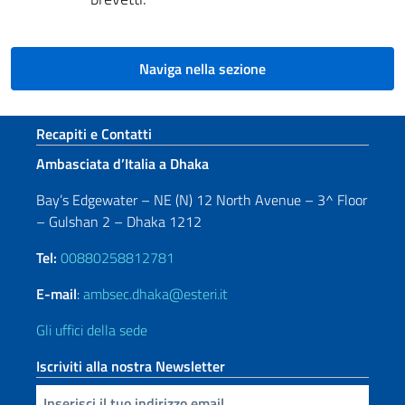
Naviga nella sezione
Sezione footer
Recapiti e Contatti
Ambasciata d’Italia a Dhaka
Bay’s Edgewater – NE (N) 12 North Avenue – 3^ Floor
– Gulshan 2 – Dhaka 1212
Tel:
00880258812781
E-mail
:
ambsec.dhaka@esteri.it
Gli uffici della sede
Iscriviti alla nostra Newsletter
Inserisci la tua email